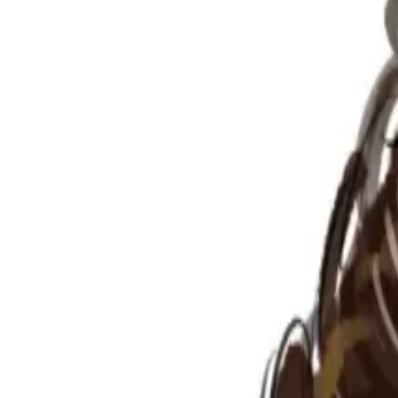
Per regalar
Caricatures
Auques
Còmics personalitzats
Revista de còmic
Contes personalitzats
Conte a mida
Premium
Empreses
Editorials
Qui som
Contacte
ca
Botiga
Aneu a la botiga