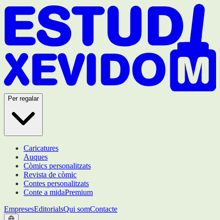
Per regalar
Caricatures
Auques
Còmics personalitzats
Revista de còmic
Contes personalitzats
Conte a mida
Premium
Empreses
Editorials
Qui som
Contacte