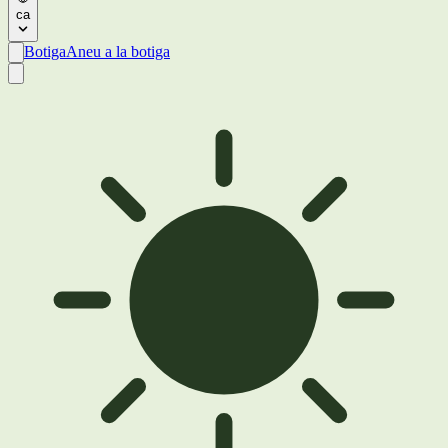
ca
Botiga
Aneu a la botiga