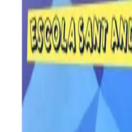
Per regalar
Caricatures
Auques
Còmics personalitzats
Revista de còmic
Contes personalitzats
Conte a mida
Premium
Empreses
Editorials
Qui som
Contacte
ca
Botiga
Aneu a la botiga