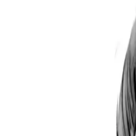
Per regalar
Caricatures
Auques
Còmics personalitzats
Revista de còmic
Contes personalitzats
Conte a mida
Premium
Empreses
Editorials
Qui som
Contacte
ca
Botiga
Aneu a la botiga