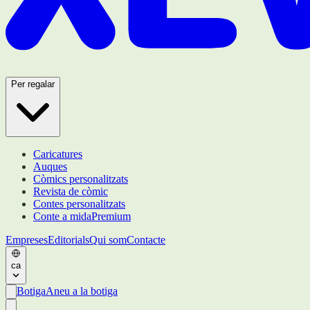
Per regalar
Caricatures
Auques
Còmics personalitzats
Revista de còmic
Contes personalitzats
Conte a mida
Premium
Empreses
Editorials
Qui som
Contacte
ca
Botiga
Aneu a la botiga