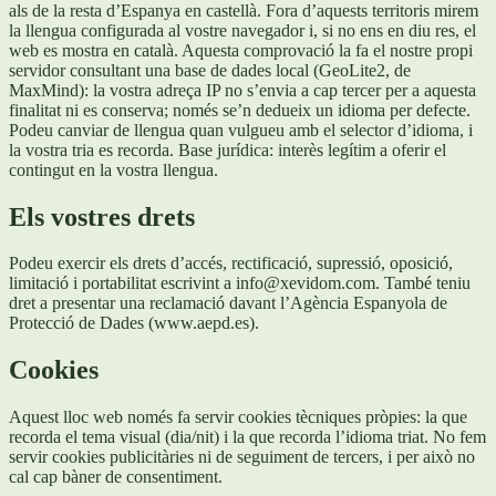
als de la resta d’Espanya en castellà. Fora d’aquests territoris mirem
la llengua configurada al vostre navegador i, si no ens en diu res, el
web es mostra en català. Aquesta comprovació la fa el nostre propi
servidor consultant una base de dades local (GeoLite2, de
MaxMind): la vostra adreça IP no s’envia a cap tercer per a aquesta
finalitat ni es conserva; només se’n dedueix un idioma per defecte.
Podeu canviar de llengua quan vulgueu amb el selector d’idioma, i
la vostra tria es recorda. Base jurídica: interès legítim a oferir el
contingut en la vostra llengua.
Els vostres drets
Podeu exercir els drets d’accés, rectificació, supressió, oposició,
limitació i portabilitat escrivint a info@xevidom.com. També teniu
dret a presentar una reclamació davant l’Agència Espanyola de
Protecció de Dades (www.aepd.es).
Cookies
Aquest lloc web només fa servir cookies tècniques pròpies: la que
recorda el tema visual (dia/nit) i la que recorda l’idioma triat. No fem
servir cookies publicitàries ni de seguiment de tercers, i per això no
cal cap bàner de consentiment.