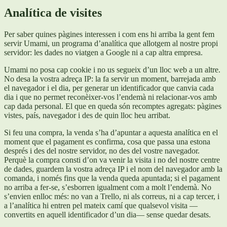
Analítica de visites
Per saber quines pàgines interessen i com ens hi arriba la gent fem
servir Umami, un programa d’analítica que allotgem al nostre propi
servidor: les dades no viatgen a Google ni a cap altra empresa.
Umami no posa cap cookie i no us segueix d’un lloc web a un altre.
No desa la vostra adreça IP: la fa servir un moment, barrejada amb
el navegador i el dia, per generar un identificador que canvia cada
dia i que no permet reconèixer-vos l’endemà ni relacionar-vos amb
cap dada personal. El que en queda són recomptes agregats: pàgines
vistes, país, navegador i des de quin lloc heu arribat.
Si feu una compra, la venda s’ha d’apuntar a aquesta analítica en el
moment que el pagament es confirma, cosa que passa una estona
després i des del nostre servidor, no des del vostre navegador.
Perquè la compra consti d’on va venir la visita i no del nostre centre
de dades, guardem la vostra adreça IP i el nom del navegador amb la
comanda, i només fins que la venda queda apuntada; si el pagament
no arriba a fer-se, s’esborren igualment com a molt l’endemà. No
s’envien enlloc més: no van a Trello, ni als correus, ni a cap tercer, i
a l’analítica hi entren pel mateix camí que qualsevol visita —
convertits en aquell identificador d’un dia— sense quedar desats.