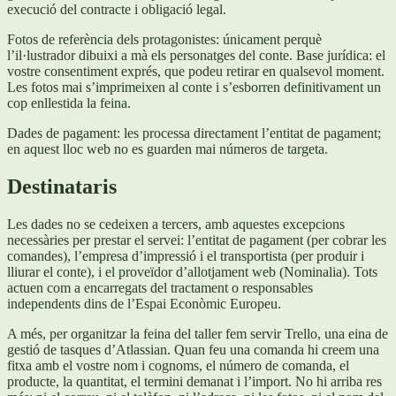
execució del contracte i obligació legal.
Fotos de referència dels protagonistes: únicament perquè
l’il·lustrador dibuixi a mà els personatges del conte. Base jurídica: el
vostre consentiment exprés, que podeu retirar en qualsevol moment.
Les fotos mai s’imprimeixen al conte i s’esborren definitivament un
cop enllestida la feina.
Dades de pagament: les processa directament l’entitat de pagament;
en aquest lloc web no es guarden mai números de targeta.
Destinataris
Les dades no se cedeixen a tercers, amb aquestes excepcions
necessàries per prestar el servei: l’entitat de pagament (per cobrar les
comandes), l’empresa d’impressió i el transportista (per produir i
lliurar el conte), i el proveïdor d’allotjament web (Nominalia). Tots
actuen com a encarregats del tractament o responsables
independents dins de l’Espai Econòmic Europeu.
A més, per organitzar la feina del taller fem servir Trello, una eina de
gestió de tasques d’Atlassian. Quan feu una comanda hi creem una
fitxa amb el vostre nom i cognoms, el número de comanda, el
producte, la quantitat, el termini demanat i l’import. No hi arriba res