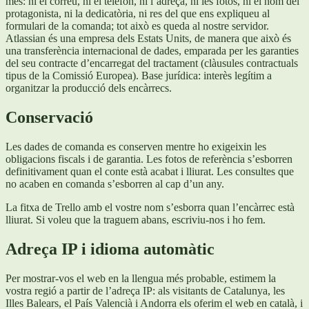
més: ni el correu, ni el telèfon, ni l’adreça, ni les fotos, ni el nom del
protagonista, ni la dedicatòria, ni res del que ens expliqueu al
formulari de la comanda; tot això es queda al nostre servidor.
Atlassian és una empresa dels Estats Units, de manera que això és
una transferència internacional de dades, emparada per les garanties
del seu contracte d’encarregat del tractament (clàusules contractuals
tipus de la Comissió Europea). Base jurídica: interès legítim a
organitzar la producció dels encàrrecs.
Conservació
Les dades de comanda es conserven mentre ho exigeixin les
obligacions fiscals i de garantia. Les fotos de referència s’esborren
definitivament quan el conte està acabat i lliurat. Les consultes que
no acaben en comanda s’esborren al cap d’un any.
La fitxa de Trello amb el vostre nom s’esborra quan l’encàrrec està
lliurat. Si voleu que la traguem abans, escriviu-nos i ho fem.
Adreça IP i idioma automàtic
Per mostrar-vos el web en la llengua més probable, estimem la
vostra regió a partir de l’adreça IP: als visitants de Catalunya, les
Illes Balears, el País Valencià i Andorra els oferim el web en català, i