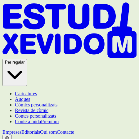
Per regalar
Caricatures
Auques
Còmics personalitzats
Revista de còmic
Contes personalitzats
Conte a mida
Premium
Empreses
Editorials
Qui som
Contacte