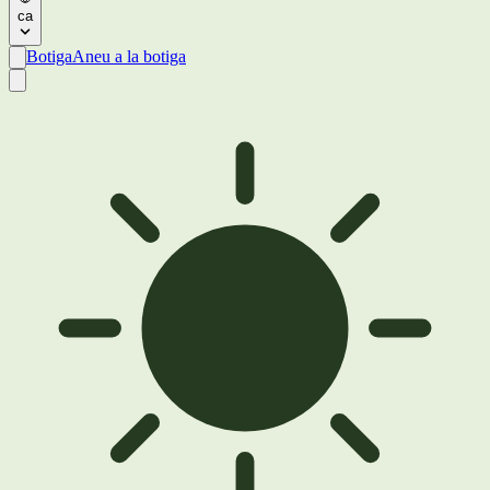
ca
Botiga
Aneu a la botiga