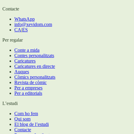
Contacte
WhatsApp
info@xevidom.com
CA
|
ES
Per regalar
Conte a mida
Contes personalitzats
Caricatures
Caricatures en directe
Auques
Còmics personalitzats
Revista de còmic
Per a empreses
Per a editorials
L’estudi
Com ho fem
Qui som
El blog de l’estudi
Contacte