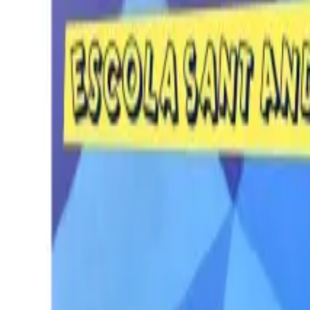
Per regalar
Caricatures
Auques
Còmics personalitzats
Revista de còmic
Contes personalitzats
Conte a mida
Premium
Empreses
Editorials
Qui som
Contacte
ca
Botiga
Aneu a la botiga