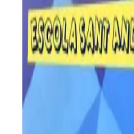
Per regalar
Caricatures
Auques
Còmics personalitzats
Revista de còmic
Contes personalitzats
Conte a mida
Premium
Empreses
Editorials
Qui som
Contacte
ca
Botiga
Aneu a la botiga