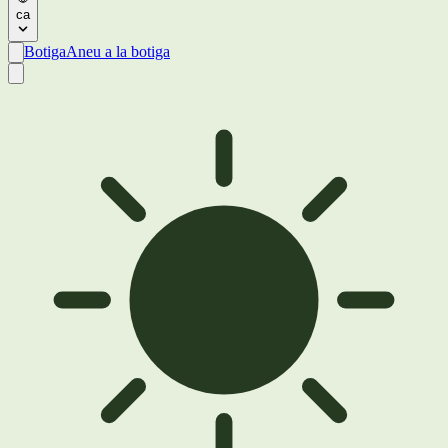
ca
Botiga
Aneu a la botiga