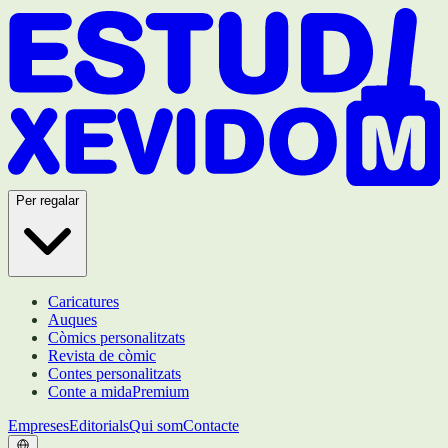
Per regalar
Caricatures
Auques
Còmics personalitzats
Revista de còmic
Contes personalitzats
Conte a mida
Premium
Empreses
Editorials
Qui som
Contacte