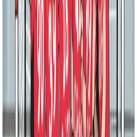
Expliqueu-nos qui és i què li agrada
Cada encàrrec comença amb una conversa. Escriviu-nos i us diem
què podem fer i en quant de temps.
Demaneu pressupost
Obre WhatsApp
Estudi Xevidom
Il·lustració feta a mà a Calldetenes, des del 2003.
C/ Serrat 36 baixos
08506
Calldetenes
(
Barcelona
)
618 824 171