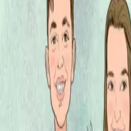
Per regalar
Caricatures
Auques
Còmics personalitzats
Revista de còmic
Contes personalitzats
Conte a mida
Premium
Empreses
Editorials
Qui som
Contacte
ca
Botiga
Aneu a la botiga