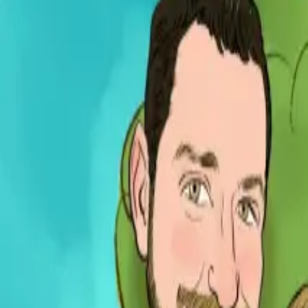
Per regalar
Caricatures
Auques
Còmics personalitzats
Revista de còmic
Contes personalitzats
Conte a mida
Premium
Empreses
Editorials
Qui som
Contacte
ca
Botiga
Aneu a la botiga