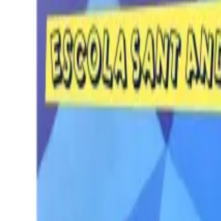
Per regalar
Caricatures
Auques
Còmics personalitzats
Revista de còmic
Contes personalitzats
Conte a mida
Premium
Empreses
Editorials
Qui som
Contacte
ca
Botiga
Aneu a la botiga