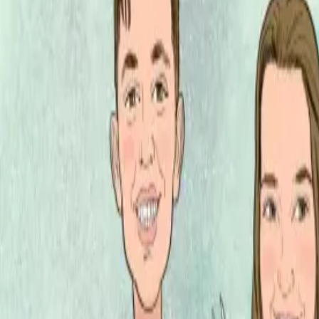
Per regalar
Caricatures
Auques
Còmics personalitzats
Revista de còmic
Contes personalitzats
Conte a mida
Premium
Empreses
Editorials
Qui som
Contacte
ca
Botiga
Aneu a la botiga