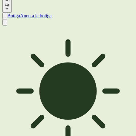
ca
Botiga
Aneu a la botiga