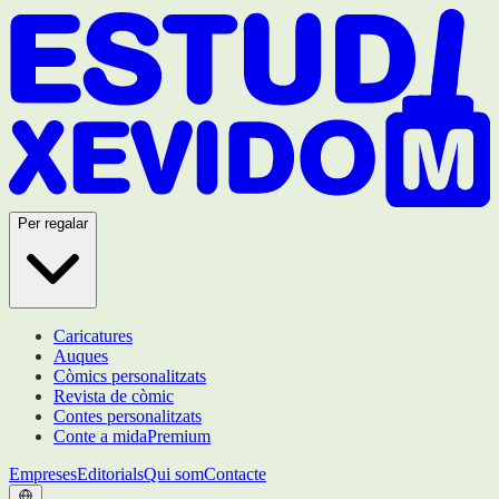
Per regalar
Caricatures
Auques
Còmics personalitzats
Revista de còmic
Contes personalitzats
Conte a mida
Premium
Empreses
Editorials
Qui som
Contacte