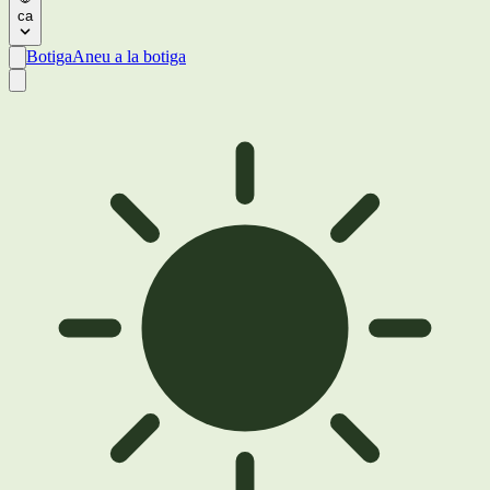
ca
Botiga
Aneu a la botiga