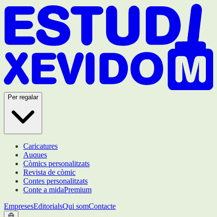
Per regalar
Caricatures
Auques
Còmics personalitzats
Revista de còmic
Contes personalitzats
Conte a mida
Premium
Empreses
Editorials
Qui som
Contacte