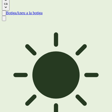
ca
Botiga
Aneu a la botiga