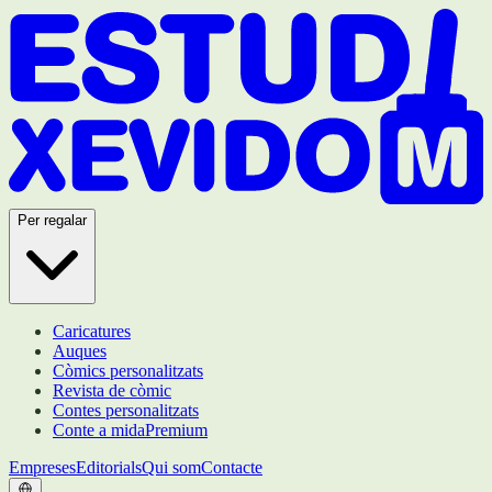
Per regalar
Caricatures
Auques
Còmics personalitzats
Revista de còmic
Contes personalitzats
Conte a mida
Premium
Empreses
Editorials
Qui som
Contacte