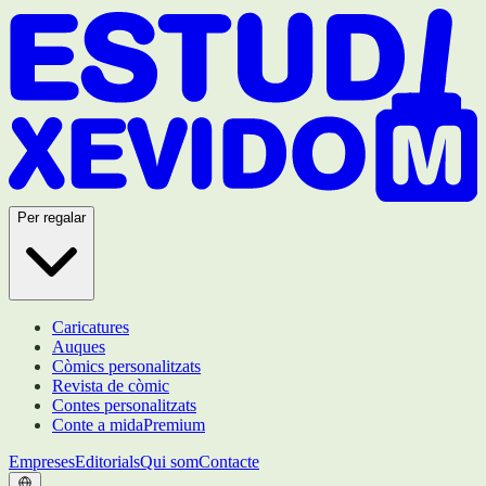
Per regalar
Caricatures
Auques
Còmics personalitzats
Revista de còmic
Contes personalitzats
Conte a mida
Premium
Empreses
Editorials
Qui som
Contacte