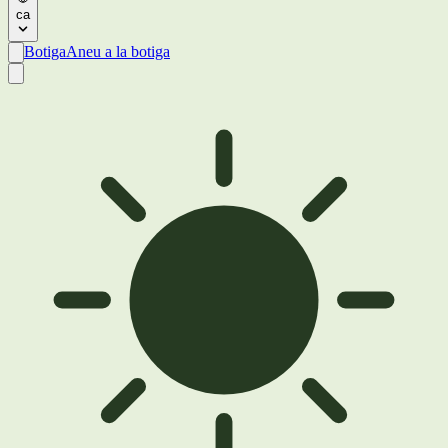
ca
Botiga
Aneu a la botiga