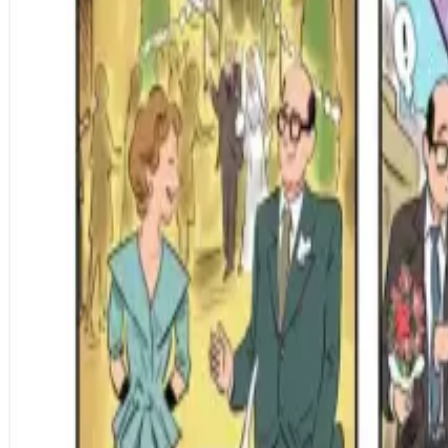
Per regalar
Caricatures
Auques
Còmics personalitzats
Revista de còmic
Contes personalitzats
Conte a mida
Premium
Empreses
Editorials
Qui som
Contacte
ca
Botiga
Aneu a la botiga