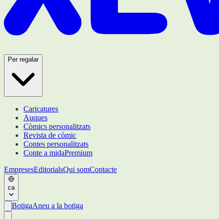
Per regalar
Caricatures
Auques
Còmics personalitzats
Revista de còmic
Contes personalitzats
Conte a mida
Premium
Empreses
Editorials
Qui som
Contacte
ca
Botiga
Aneu a la botiga