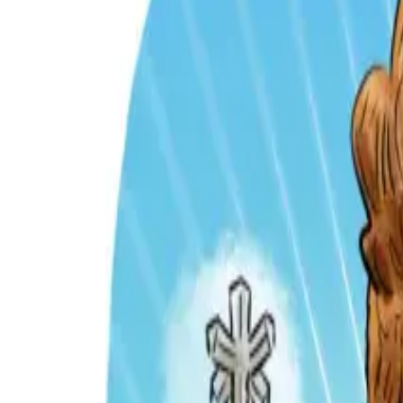
Per regalar
Caricatures
Auques
Còmics personalitzats
Revista de còmic
Contes personalitzats
Conte a mida
Premium
Empreses
Editorials
Qui som
Contacte
ca
Botiga
Aneu a la botiga