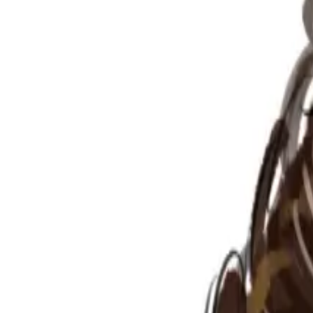
Per regalar
Caricatures
Auques
Còmics personalitzats
Revista de còmic
Contes personalitzats
Conte a mida
Premium
Empreses
Editorials
Qui som
Contacte
ca
Botiga
Aneu a la botiga