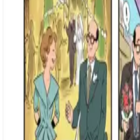
Per regalar
Caricatures
Auques
Còmics personalitzats
Revista de còmic
Contes personalitzats
Conte a mida
Premium
Empreses
Editorials
Qui som
Contacte
ca
Botiga
Aneu a la botiga