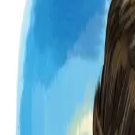
Per regalar
Caricatures
Auques
Còmics personalitzats
Revista de còmic
Contes personalitzats
Conte a mida
Premium
Empreses
Editorials
Qui som
Contacte
ca
Botiga
Aneu a la botiga