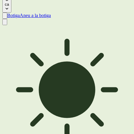
ca
Botiga
Aneu a la botiga