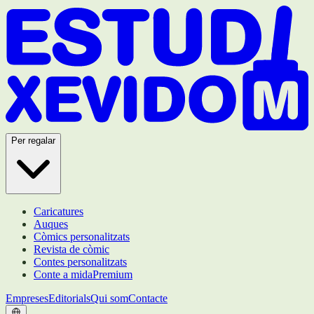
Per regalar
Caricatures
Auques
Còmics personalitzats
Revista de còmic
Contes personalitzats
Conte a mida
Premium
Empreses
Editorials
Qui som
Contacte