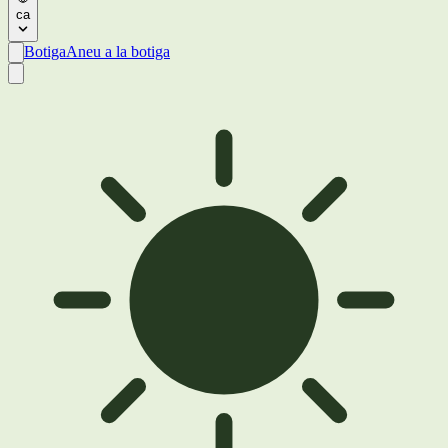
ca
Botiga
Aneu a la botiga