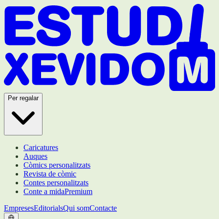
Per regalar
Caricatures
Auques
Còmics personalitzats
Revista de còmic
Contes personalitzats
Conte a mida
Premium
Empreses
Editorials
Qui som
Contacte