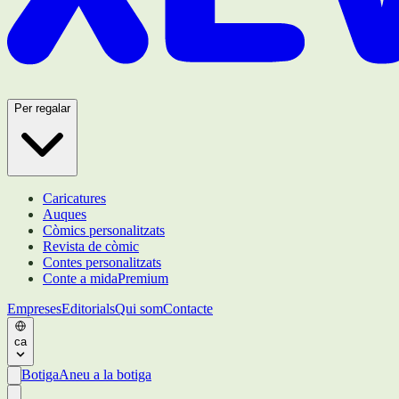
Per regalar
Caricatures
Auques
Còmics personalitzats
Revista de còmic
Contes personalitzats
Conte a mida
Premium
Empreses
Editorials
Qui som
Contacte
ca
Botiga
Aneu a la botiga