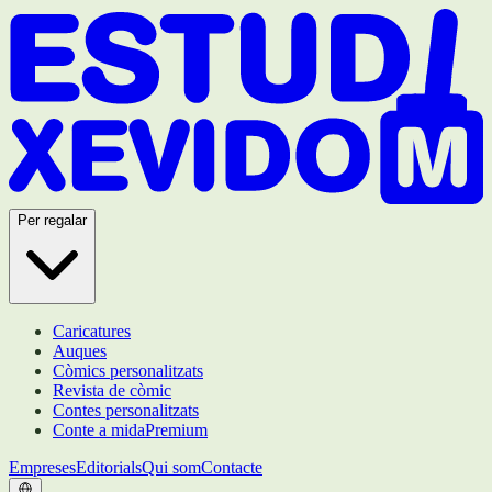
Per regalar
Caricatures
Auques
Còmics personalitzats
Revista de còmic
Contes personalitzats
Conte a mida
Premium
Empreses
Editorials
Qui som
Contacte