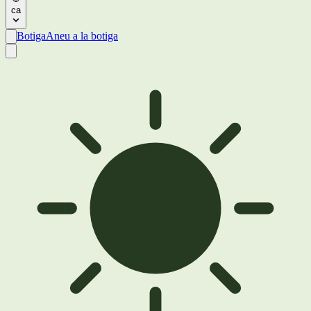
ca
Botiga
Aneu a la botiga