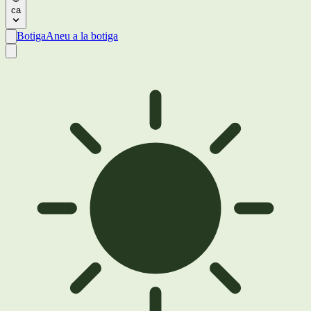
ca
Botiga
Aneu a la botiga