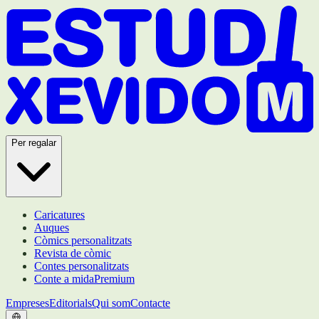
Per regalar
Caricatures
Auques
Còmics personalitzats
Revista de còmic
Contes personalitzats
Conte a mida
Premium
Empreses
Editorials
Qui som
Contacte