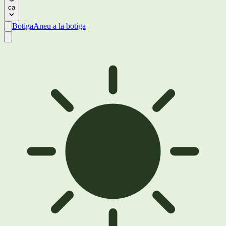
ca
Botiga
Aneu a la botiga