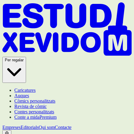
Per regalar
Caricatures
Auques
Còmics personalitzats
Revista de còmic
Contes personalitzats
Conte a mida
Premium
Empreses
Editorials
Qui som
Contacte