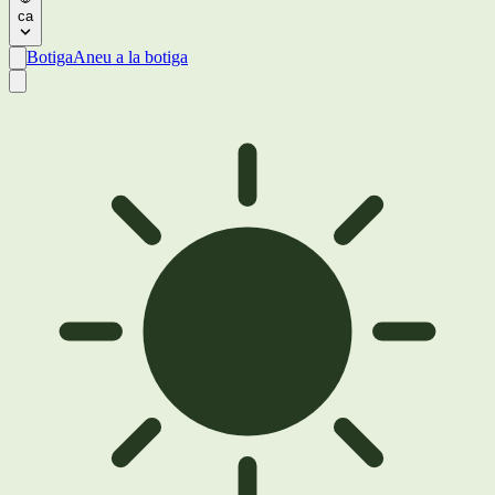
ca
Botiga
Aneu a la botiga