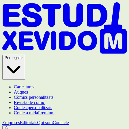
Per regalar
Caricatures
Auques
Còmics personalitzats
Revista de còmic
Contes personalitzats
Conte a mida
Premium
Empreses
Editorials
Qui som
Contacte