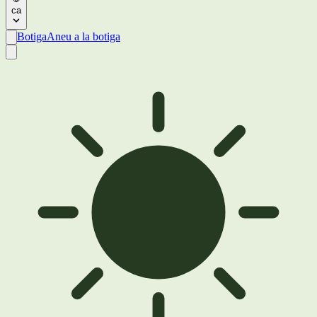
ca
Botiga
Aneu a la botiga