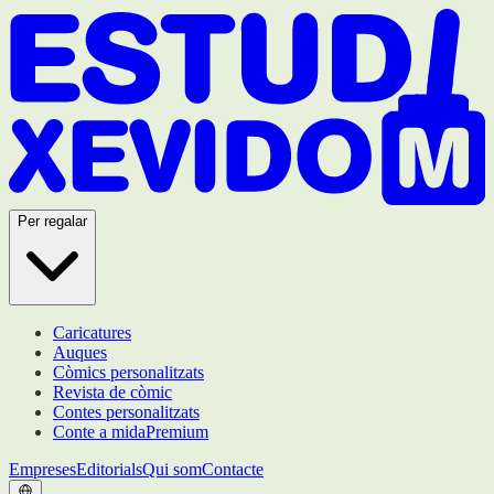
Per regalar
Caricatures
Auques
Còmics personalitzats
Revista de còmic
Contes personalitzats
Conte a mida
Premium
Empreses
Editorials
Qui som
Contacte