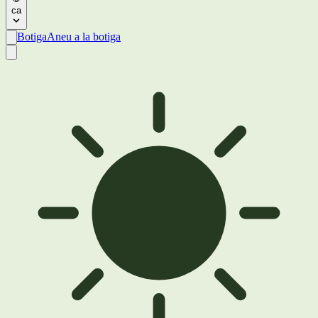
ca
Botiga
Aneu a la botiga