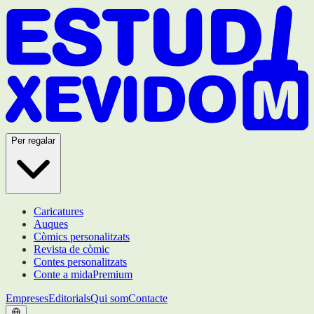
Per regalar
Caricatures
Auques
Còmics personalitzats
Revista de còmic
Contes personalitzats
Conte a mida
Premium
Empreses
Editorials
Qui som
Contacte