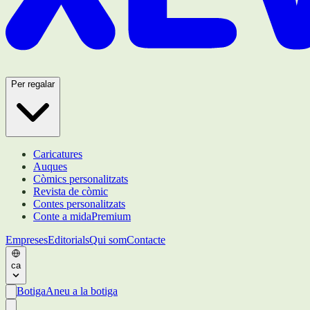
Per regalar
Caricatures
Auques
Còmics personalitzats
Revista de còmic
Contes personalitzats
Conte a mida
Premium
Empreses
Editorials
Qui som
Contacte
ca
Botiga
Aneu a la botiga