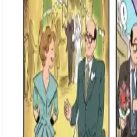
Per regalar
Caricatures
Auques
Còmics personalitzats
Revista de còmic
Contes personalitzats
Conte a mida
Premium
Empreses
Editorials
Qui som
Contacte
ca
Botiga
Aneu a la botiga