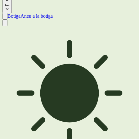
ca
Botiga
Aneu a la botiga