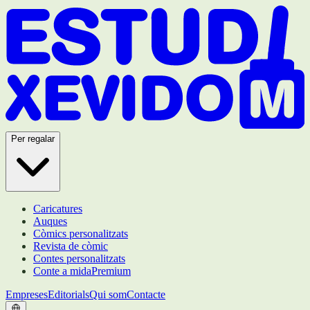
Per regalar
Caricatures
Auques
Còmics personalitzats
Revista de còmic
Contes personalitzats
Conte a mida
Premium
Empreses
Editorials
Qui som
Contacte