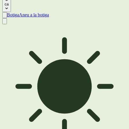
ca
Botiga
Aneu a la botiga