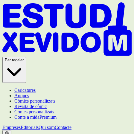
Per regalar
Caricatures
Auques
Còmics personalitzats
Revista de còmic
Contes personalitzats
Conte a mida
Premium
Empreses
Editorials
Qui som
Contacte