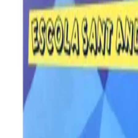
Per regalar
Caricatures
Auques
Còmics personalitzats
Revista de còmic
Contes personalitzats
Conte a mida
Premium
Empreses
Editorials
Qui som
Contacte
ca
Botiga
Aneu a la botiga