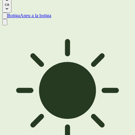
ca
Botiga
Aneu a la botiga