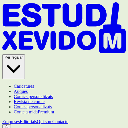
Per regalar
Caricatures
Auques
Còmics personalitzats
Revista de còmic
Contes personalitzats
Conte a mida
Premium
Empreses
Editorials
Qui som
Contacte