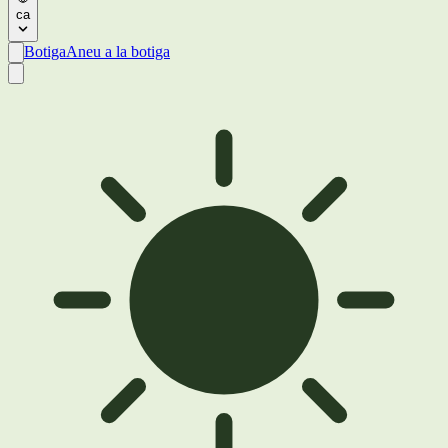
ca
Botiga
Aneu a la botiga