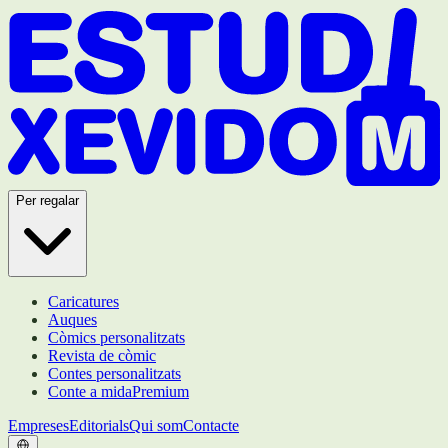
Per regalar
Caricatures
Auques
Còmics personalitzats
Revista de còmic
Contes personalitzats
Conte a mida
Premium
Empreses
Editorials
Qui som
Contacte