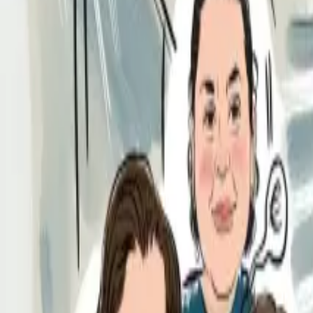
Per regalar
Caricatures
Auques
Còmics personalitzats
Revista de còmic
Contes personalitzats
Conte a mida
Premium
Empreses
Editorials
Qui som
Contacte
ca
Botiga
Aneu a la botiga