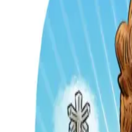
Per regalar
Caricatures
Auques
Còmics personalitzats
Revista de còmic
Contes personalitzats
Conte a mida
Premium
Empreses
Editorials
Qui som
Contacte
ca
Botiga
Aneu a la botiga