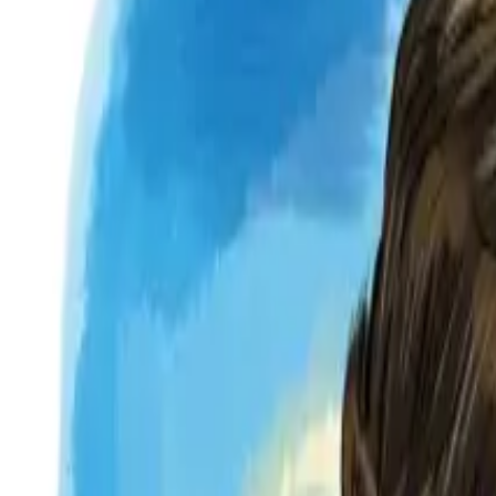
Per regalar
Caricatures
Auques
Còmics personalitzats
Revista de còmic
Contes personalitzats
Conte a mida
Premium
Empreses
Editorials
Qui som
Contacte
ca
Botiga
Aneu a la botiga