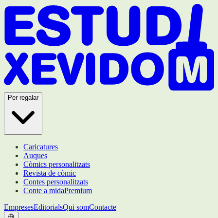
Per regalar
Caricatures
Auques
Còmics personalitzats
Revista de còmic
Contes personalitzats
Conte a mida
Premium
Empreses
Editorials
Qui som
Contacte