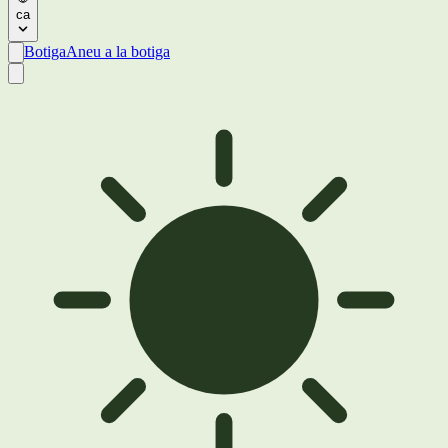
ca
Botiga
Aneu a la botiga