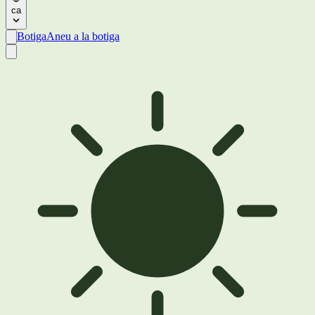
ca
Botiga
Aneu a la botiga