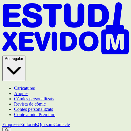
Per regalar
Caricatures
Auques
Còmics personalitzats
Revista de còmic
Contes personalitzats
Conte a mida
Premium
Empreses
Editorials
Qui som
Contacte