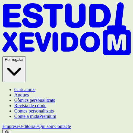
Per regalar
Caricatures
Auques
Còmics personalitzats
Revista de còmic
Contes personalitzats
Conte a mida
Premium
Empreses
Editorials
Qui som
Contacte