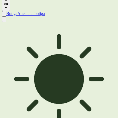
ca
Botiga
Aneu a la botiga