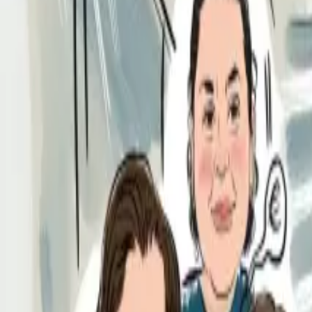
Per regalar
Caricatures
Auques
Còmics personalitzats
Revista de còmic
Contes personalitzats
Conte a mida
Premium
Empreses
Editorials
Qui som
Contacte
ca
Botiga
Aneu a la botiga