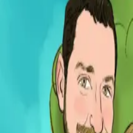
Per regalar
Caricatures
Auques
Còmics personalitzats
Revista de còmic
Contes personalitzats
Conte a mida
Premium
Empreses
Editorials
Qui som
Contacte
ca
Botiga
Aneu a la botiga