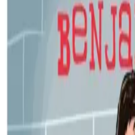
Per regalar
Caricatures
Auques
Còmics personalitzats
Revista de còmic
Contes personalitzats
Conte a mida
Premium
Empreses
Editorials
Qui som
Contacte
ca
Botiga
Aneu a la botiga