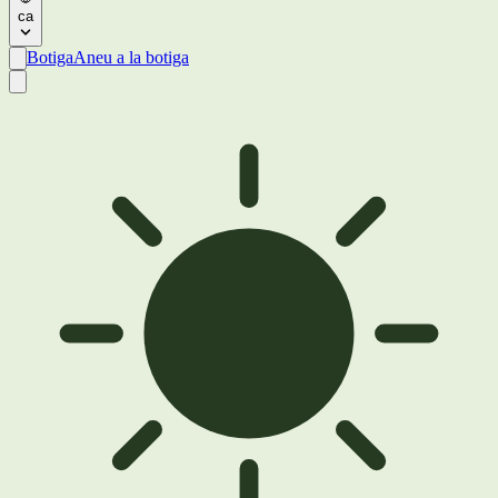
ca
Botiga
Aneu a la botiga