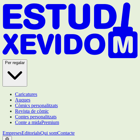
Per regalar
Caricatures
Auques
Còmics personalitzats
Revista de còmic
Contes personalitzats
Conte a mida
Premium
Empreses
Editorials
Qui som
Contacte